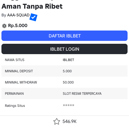
Aman Tanpa Ribet
By
AAA-SQUAD
Rp.5.000
DAFTAR IBLBET
IBLBET LOGIN
NAMA SITUS
IBLBET
MINIMAL DEPOSIT
5.000
MINIMAL WITHDRAW
50.000
PERMAINAN
SLOT RESMI TERPERCAYA
⭐️⭐️⭐️⭐️⭐️
Ratings Situs
546.9K