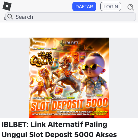
DAFTAR
LOGIN
IBLBET
IBLBET DAFTAR
IBLBET
IBLBET LINK ALTERNATIF
IBLBET: Link Alternatif Paling
Unggul Slot Deposit 5000 Akses