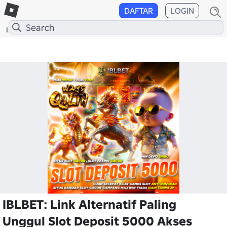
DAFTAR
LOGIN
IBLBET
IBLBET DAFTAR
IBLBET
IBLBET LINK ALTERNATIF
IBLBET: Link Alternatif Paling
Unggul Slot Deposit 5000 Akses